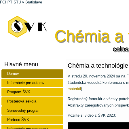
FCHPT STU v Bratislave
Chémia a t
celo
Hlavné menu
Chémia a technológie 
Domov
V stredu 20. novembra 2024 sa na Fa
študentská vedecká konferencia s 
Informácie pre autorov
materiál
).
Program ŠVK
Registračný formulár a všetky potre
Posterová sekcia
Abstrakty zaregistrovaných príspev
Sprievodný program
Pozrite si video z ŠVK 2023:
Partneri ŠVK
Informácie pre partnerov