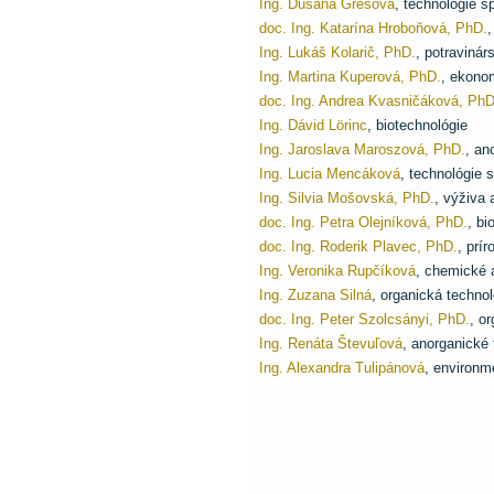
Ing. Dušana Grešová
, technológie s
doc. Ing. Katarína Hroboňová, PhD.
,
Ing. Lukáš Kolarič, PhD.
, potraviná
Ing. Martina Kuperová, PhD.
, ekono
doc. Ing. Andrea Kvasničáková, PhD
Ing. Dávid Lörinc
, biotechnológie
Ing. Jaroslava Maroszová, PhD.
, an
Ing. Lucia Mencáková
, technológie 
Ing. Silvia Mošovská, PhD.
, výživa 
doc. Ing. Petra Olejníková, PhD.
, bi
doc. Ing. Roderik Plavec, PhD.
, prí
Ing. Veronika Rupčíková
, chemické 
Ing. Zuzana Silná
, organická technol
doc. Ing. Peter Szolcsányi, PhD.
, o
Ing. Renáta Števuľová
, anorganické 
Ing. Alexandra Tulipánová
, environm