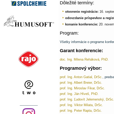
Dôležité termíny:
otvorenie registrácie:
16. sept
odovzdanie príspevkov a regist
konanie konferencie:
20. novem
Program:
Všetky informácie o programe konfe
Garant konferencie:
doc. Ing. Milena Reháková, PhD.
Programový výbor:
prof. Ing. Anton Gatial, DrSc.
, preds
prof. Ing. Albert Breier, DrSc.
prof. Ing. Miroslav Fikar, DrSc.
prof. Ing. Ján Híveš, PhD.
prof. Ing. Ľudovít Jelemenský, DrSc
__________
prof. Ing. Viktor Milata, DrSc.
prof. Ing. Peter Rapta, DrSc.