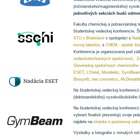
(inžinierskeho/magisterského) vyso
jednotlivých sekciách budú odme
Fakulta chemickej a potravinárskej
študentskej vedeckej konferencie. 
STU v Bratislave
v spolupráci s
Nad
rozvoj talentov
, s
CHEM - spolok št
Konferencia je organizovaná pod záš
vedeckotechnických spoločností
,
Z
Slovenskej spoločnosti chemického i
ESET
,
L'Oréal
,
Mondeléz
,
GymBea
Biosynth
,
two cosmetics
,
McDonald
Na študentskej vedeckej konferencii
(doktorandského) vysokoškolského š
Na študentskej vedeckej konferencii
vybraní finalisti prezentujú svoje pr
nájdete na
stránke o posterovej sekc
Výsledky a fotografie z minulých r