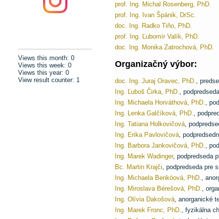
prof. Ing. Michal Rosenberg, PhD.
prof. Ing. Ivan Špánik, DrSc.
doc. Ing. Radko Tiňo, PhD.
prof. Ing. Ľubomír Valík, PhD.
doc. Ing. Monika Zatrochová, PhD.
Views this month:
0
Organizačný výbor:
Views this week:
0
Views this year:
0
View result counter:
1
doc. Ing. Juraj Oravec, PhD.
, preds
Ing. Ľuboš Čirka, PhD.
, podpredseda
Ing. Michaela Horváthová, PhD.
, po
Ing. Lenka Galčíková, PhD.
, podpre
Ing. Tatiana Holkovičová
, podpredse
Ing. Erika Pavlovičová
, podpredsedn
Ing. Barbora Jankovičová, PhD.
, po
Ing. Marek Wadinger
, podpredseda 
Bc. Martin Krajči
, podpredseda pre 
Ing. Michaela Benköová, PhD.
, anor
Ing. Miroslava Bérešová, PhD.
, orga
Ing. Olívia Dakošová
, anorganické t
Ing. Marek Fronc, PhD.
, fyzikálna 