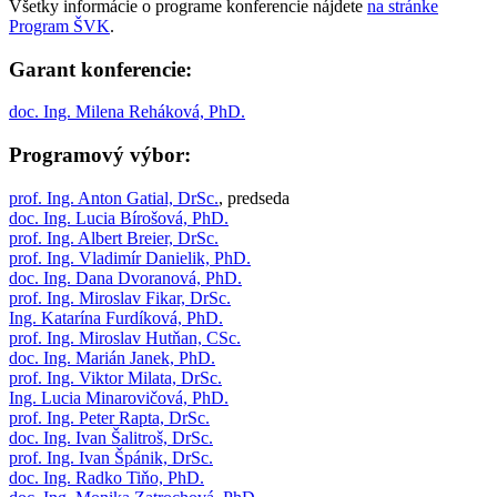
Všetky informácie o programe konferencie nájdete
na stránke
Program ŠVK
.
Garant konferencie:
doc. Ing. Milena Reháková, PhD.
Programový výbor:
prof. Ing. Anton Gatial, DrSc.
, predseda
doc. Ing. Lucia Bírošová, PhD.
prof. Ing. Albert Breier, DrSc.
prof. Ing. Vladimír Danielik, PhD.
doc. Ing. Dana Dvoranová, PhD.
prof. Ing. Miroslav Fikar, DrSc.
Ing. Katarína Furdíková, PhD.
prof. Ing. Miroslav Hutňan, CSc.
doc. Ing. Marián Janek, PhD.
prof. Ing. Viktor Milata, DrSc.
Ing. Lucia Minarovičová, PhD.
prof. Ing. Peter Rapta, DrSc.
doc. Ing. Ivan Šalitroš, DrSc.
prof. Ing. Ivan Špánik, DrSc.
doc. Ing. Radko Tiňo, PhD.