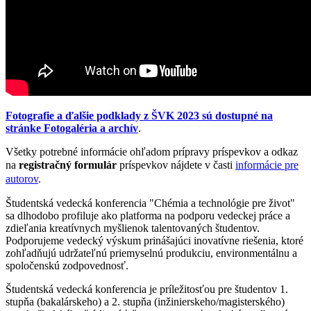
Fotografie a ďalšie podklady z ŠVK 2023 sú dostupné na
stránke Fotogaléria a archív
.
Všetky potrebné informácie ohľadom prípravy príspevkov a odkaz
na
registračný formulár
príspevkov nájdete
v časti
informácie pre
autorov
.
Študentská vedecká konferencia "Chémia a technológie pre život"
sa dlhodobo profiluje ako platforma na podporu vedeckej práce a
zdieľania kreatívnych myšlienok talentovaných študentov.
Podporujeme vedecký výskum prinášajúci inovatívne riešenia, ktoré
zohľadňujú udržateľnú priemyselnú produkciu, environmentálnu a
spoločenskú zodpovednosť.
Študentská vedecká konferencia je príležitosťou pre študentov 1.
stupňa (bakalárskeho) a 2. stupňa (inžinierskeho/magisterského)