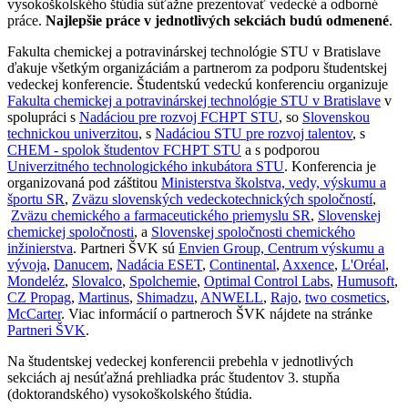
vysokoškolského štúdia súťažne prezentovať vedecké a odborné
práce.
Najlepšie práce v jednotlivých sekciách budú odmenené
.
Fakulta chemickej a potravinárskej technológie STU v Bratislave
ďakuje všetkým organizáciám a partnerom za podporu študentskej
vedeckej konferencie. Študentskú vedeckú konferenciu organizuje
Fakulta chemickej a potravinárskej technológie STU v Bratislave
v
spolupráci s
Nadáciou pre rozvoj FCHPT STU
, so
Slovenskou
technickou univerzitou
, s
Nadáciou STU pre rozvoj talentov
, s
CHEM - spolok študentov FCHPT STU
a s podporou
Univerzitného technologického inkubátora STU
. Konferencia je
organizovaná pod záštitou
Ministerstva školstva, vedy, výskumu a
športu SR
,
Zväzu slovenských vedeckotechnických spoločností
,
Zväzu chemického a farmaceutického priemyslu SR
,
Slovenskej
chemickej spoločnosti
, a
Slovenskej spoločnosti chemického
inžinierstva
. Partneri ŠVK sú
Envien Group, Centrum výskumu a
vývoja
,
Danucem
,
Nadácia ESET
,
Continental
,
Axxence
,
L'Oréal
,
Mondeléz
,
Slovalco
,
Spolchemie
,
Optimal Control Labs
,
Humusoft
,
CZ Propag
,
Martinus
,
Shimadzu
,
ANWELL
,
Rajo
,
two cosmetics
,
McCarter
. Viac informácií o partneroch ŠVK nájdete na stránke
Partneri ŠVK
.
Na študentskej vedeckej konferencii prebehla v jednotlivých
sekciách aj nesúťažná prehliadka prác študentov 3. stupňa
(doktorandského) vysokoškolského štúdia.