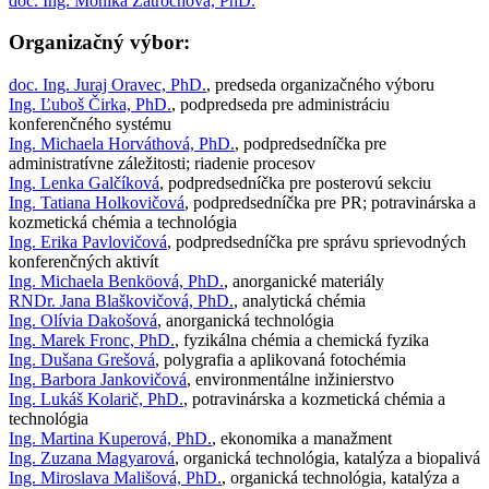
doc. Ing. Monika Zatrochová, PhD.
Organizačný výbor:
doc. Ing. Juraj Oravec, PhD.
, predseda organizačného výboru
Ing. Ľuboš Čirka, PhD.
, podpredseda pre administráciu
konferenčného systému
Ing. Michaela Horváthová, PhD.
, podpredsedníčka pre
administratívne záležitosti; riadenie procesov
Ing. Lenka Galčíková
, podpredsedníčka pre posterovú sekciu
Ing. Tatiana Holkovičová
, podpredsedníčka pre PR; potravinárska a
kozmetická chémia a technológia
Ing. Erika Pavlovičová
, podpredsedníčka pre správu sprievodných
konferenčných aktivít
Ing. Michaela Benköová, PhD.
, anorganické materiály
RNDr. Jana Blaškovičová, PhD.
, analytická chémia
Ing. Olívia Dakošová
, anorganická technológia
Ing. Marek Fronc, PhD.
, fyzikálna chémia a chemická fyzika
Ing. Dušana Grešová
, polygrafia a aplikovaná fotochémia
Ing. Barbora Jankovičová
, environmentálne inžinierstvo
Ing. Lukáš Kolarič, PhD.
, potravinárska a kozmetická chémia a
technológia
Ing. Martina Kuperová, PhD.
, ekonomika a manažment
Ing. Zuzana Magyarová
, organická technológia, katalýza a biopalivá
Ing. Miroslava Mališová, PhD.
, organická technológia, katalýza a