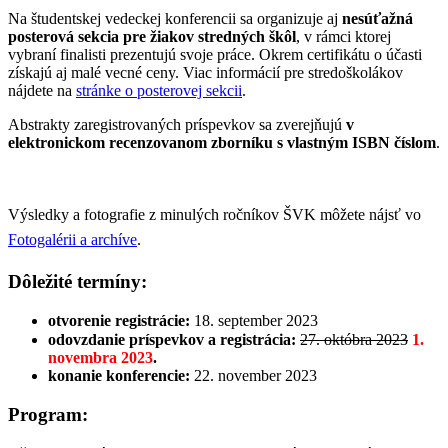
Na študentskej vedeckej konferencii sa organizuje aj
nesúťažná
posterová sekcia pre žiakov stredných škôl
, v rámci ktorej
vybraní finalisti prezentujú svoje práce. Okrem certifikátu o účasti
získajú aj malé vecné ceny. Viac informácií pre stredoškolákov
nájdete na
stránke o posterovej sekcii
.
Abstrakty zaregistrovaných príspevkov sa zverejňujú
v
elektronickom recenzovanom zborníku s vlastným ISBN číslom
.
Výsledky a fotografie z minulých ročníkov ŠVK môžete nájsť vo
Fotogalérii a archíve
.
Dôležité termíny:
otvorenie registrácie:
18. september 2023
odovzdanie príspevkov a registrácia:
27. októbra 2023
1.
novembra 2023
.
konanie konferencie:
22. november 2023
Program: