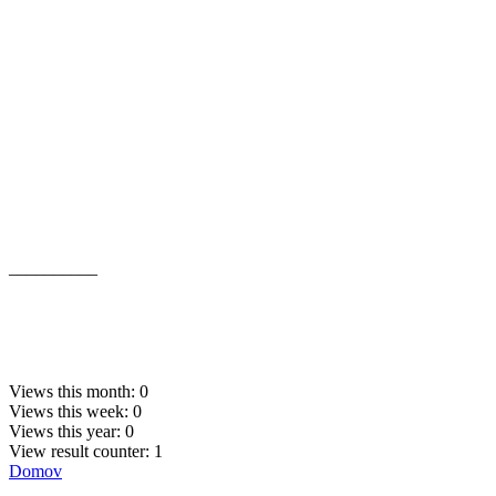
__________
Views this month:
0
Views this week:
0
Views this year:
0
View result counter:
1
Domov