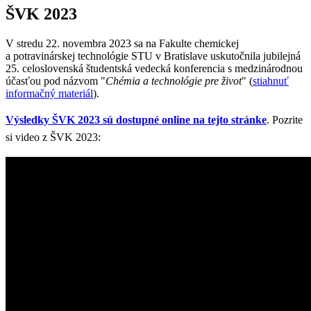
Nachádzate sa tu
ŠVK 2023
V stredu 22. novembra 2023 sa na Fakulte chemickej
a potravinárskej technológie STU v Bratislave uskutočnila jubilejná
25. celoslovenská študentská vedecká konferencia s medzinárodnou
účasťou pod názvom "
Chémia a technológie pre život
" (
stiahnuť
informačný materiál
).
Výsledky ŠVK 2023 sú dostupné online na tejto stránke
.
Pozrite
si video z ŠVK 2023: