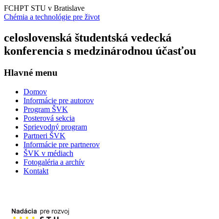
FCHPT STU v Bratislave
Chémia a technológie pre život
celoslovenská študentská vedecká
konferencia s medzinárodnou účasťou
Hlavné menu
Domov
Informácie pre autorov
Program ŠVK
Posterová sekcia
Sprievodný program
Partneri ŠVK
Informácie pre partnerov
ŠVK v médiach
Fotogaléria a archív
Kontakt